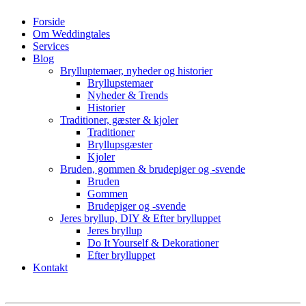
Forside
Om Weddingtales
Services
Blog
Brylluptemaer, nyheder og historier
Bryllupstemaer
Nyheder & Trends
Historier
Traditioner, gæster & kjoler
Traditioner
Bryllupsgæster
Kjoler
Bruden, gommen & brudepiger og -svende
Bruden
Gommen
Brudepiger og -svende
Jeres bryllup, DIY & Efter brylluppet
Jeres bryllup
Do It Yourself & Dekorationer
Efter brylluppet
Kontakt