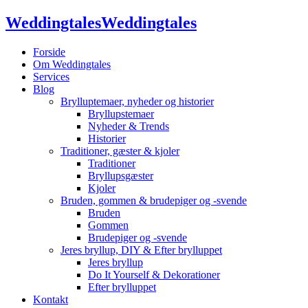
Weddingtales
Weddingtales
Forside
Om Weddingtales
Services
Blog
Brylluptemaer, nyheder og historier
Bryllupstemaer
Nyheder & Trends
Historier
Traditioner, gæster & kjoler
Traditioner
Bryllupsgæster
Kjoler
Bruden, gommen & brudepiger og -svende
Bruden
Gommen
Brudepiger og -svende
Jeres bryllup, DIY & Efter brylluppet
Jeres bryllup
Do It Yourself & Dekorationer
Efter brylluppet
Kontakt