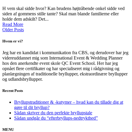
H vem skal sidde hvor? Kan brudens højtråbende onkel sidde ved
siden af gommens stille tante? Skal man blande familierne eller
holde dem adskilt? Det...
Read More
Older Posts
Hvem er vi?
Jeg har en kandidat i kommunikation fra CBS, og derudover har jeg
videreuddannet mig som International Event & Wedding Planner
hos den anerkendte event skole QC Event School. Her har jeg
opnået flere certifikater og har specialiseret mig i rådgivning og
planlægningen af traditionelle bryllupper, ekstraordinære bryllupper
og udlandsbryllupper.
Recent Posts
Bryllupstraditioner & -kutymer – hvad kan du tillade dig at
gøre til dit bryllup?
Sådan skriver du den perfekte bryllupstale
Sådan undgår du “efterbryllups-nedtrykthed”
MENU