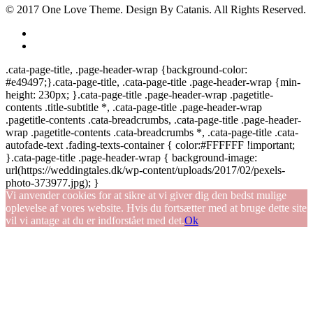
© 2017
One Love Theme
. Design By
Catanis
. All Rights Reserved.
.cata-page-title, .page-header-wrap {background-color:
#e49497;}.cata-page-title, .cata-page-title .page-header-wrap {min-
height: 230px; }.cata-page-title .page-header-wrap .pagetitle-
contents .title-subtitle *, .cata-page-title .page-header-wrap
.pagetitle-contents .cata-breadcrumbs, .cata-page-title .page-header-
wrap .pagetitle-contents .cata-breadcrumbs *, .cata-page-title .cata-
autofade-text .fading-texts-container { color:#FFFFFF !important;
}.cata-page-title .page-header-wrap { background-image:
url(https://weddingtales.dk/wp-content/uploads/2017/02/pexels-
photo-373977.jpg); }
Vi anvender cookies for at sikre at vi giver dig den bedst mulige
oplevelse af vores website. Hvis du fortsætter med at bruge dette site
vil vi antage at du er indforstået med det.
Ok