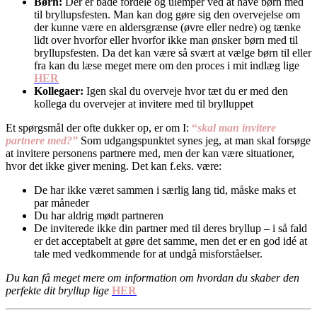
Børn:
Der er både fordele og ulemper ved at have børn med
til bryllupsfesten. Man kan dog gøre sig den overvejelse om
der kunne være en aldersgrænse (øvre eller nedre) og tænke
lidt over hvorfor eller hvorfor ikke man ønsker børn med til
bryllupsfesten. Da det kan være så svært at vælge børn til eller
fra kan du læse meget mere om den proces i mit indlæg lige
HER
Kollegaer:
Igen skal du overveje hvor tæt du er med den
kollega du overvejer at invitere med til brylluppet
Et spørgsmål der ofte dukker op, er om I:
“
skal man invitere
partnere med?”
Som udgangspunktet synes jeg, at man skal forsøge
at invitere personens partnere med, men der kan være situationer,
hvor det ikke giver mening. Det kan f.eks. være:
De har ikke været sammen i særlig lang tid, måske maks et
par måneder
Du har aldrig mødt partneren
De inviterede ikke din partner med til deres bryllup – i så fald
er det acceptabelt at gøre det samme, men det er en god idé at
tale med vedkommende for at undgå misforståelser.
Du kan få meget mere om information om hvordan du skaber den
perfekte dit bryllup lige
HER