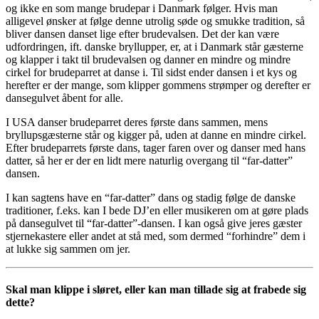
og ikke en som mange brudepar i Danmark følger. Hvis man
alligevel ønsker at følge denne utrolig søde og smukke tradition, så
bliver dansen danset lige efter brudevalsen. Det der kan være
udfordringen, ift. danske bryllupper, er, at i Danmark står gæsterne
og klapper i takt til brudevalsen og danner en mindre og mindre
cirkel for brudeparret at danse i. Til sidst ender dansen i et kys og
herefter er der mange, som klipper gommens strømper og derefter er
dansegulvet åbent for alle.
I USA danser brudeparret deres første dans sammen, mens
bryllupsgæsterne står og kigger på, uden at danne en mindre cirkel.
Efter brudeparrets første dans, tager faren over og danser med hans
datter, så her er der en lidt mere naturlig overgang til “far-datter”
dansen.
I kan sagtens have en “far-datter” dans og stadig følge de danske
traditioner, f.eks. kan I bede DJ’en eller musikeren om at gøre plads
på dansegulvet til “far-datter”-dansen. I kan også give jeres gæster
stjernekastere eller andet at stå med, som dermed “forhindre” dem i
at lukke sig sammen om jer.
Skal man klippe i sløret, eller kan man tillade sig at frabede sig
dette?