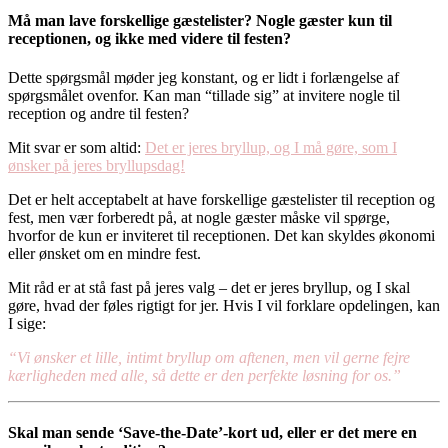
Må man lave forskellige gæstelister? Nogle gæster kun til
receptionen, og ikke med videre til festen?
Dette spørgsmål møder jeg konstant, og er lidt i forlængelse af
spørgsmålet ovenfor. Kan man “tillade sig” at invitere nogle til
reception og andre til festen?
Mit svar er som altid:
Det er jeres bryllup, og I må gøre, som I
ønsker på jeres bryllupsdag!
Det er helt acceptabelt at have forskellige gæstelister til reception og
fest, men vær forberedt på, at nogle gæster måske vil spørge,
hvorfor de kun er inviteret til receptionen. Det kan skyldes økonomi
eller ønsket om en mindre fest.
Mit råd er at stå fast på jeres valg – det er jeres bryllup, og I skal
gøre, hvad der føles rigtigt for jer. Hvis I vil forklare opdelingen, kan
I sige:
“Vi ønsker et lille, intimt bryllup om aftenen, men vil gerne fejre
kærligheden med alle, så dette er den perfekte løsning for os.”
Skal man sende ‘Save-the-Date’-kort ud, eller er det mere en