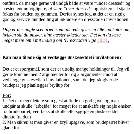
outfittet, da mange gerne vil undgå både at være “under dressed” og
næsten endnu vigtigere;
at være “over dressed”
og risikere at stjæle
fokus fra bruden og gommen. Derfor synes jeg, at det er en rigtig
god og service-minded ting at inkludere en dresscode i invitationen.
Dog er der nogle scenarier, som allerede giver en lille indikator om,
hvilken stil du ønsker, dine gæster iklæder sig. Det kan du læse
meget mere om i mit indlæg om ‘Dresscoden’ lige
HER
.
Kan man tillade sig at vedlægge ønskeseddel i invitationen?
Det er et spørgsmål, som der er utrolig mange holdninger til. Jeg vil
gerne komme med 2 argumenter for og 2 argumenter imod at
vedlægge ønskesedlen i invitationen, samt det jeg rådgiver de
brudepar jeg planlægger bryllup for:
For:
1. Det er meget lettere som gæst at finde en god gave, og man
undgår at skulle “arbejde” for meget for at anskaffe sig nogle ønsker
fra brudeparret, ved f.eks at skulle efterspørge en ønskeseddel
direkte fra dem
2. Man sikrer, at man giver en bryllupsgave, som brudeparret bliver
glade for