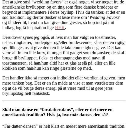
Det at give små “wedding favors” er også noget, vi ser meget fra de
amerikanske bryllupper, og en ting som flere danske brudepar er
begyndt at implementere i deres bryllup. Hvis du tænker, at det er en
sød tradition, og derfor ønsker at læse mere om ‘
Wedding Favors
‘
og få ideér til, hvad du kan give dine gæster, så hop ind på mit
indlæg log få inspiration lige
HER
.
Derudover synes jeg også, at hvis man har valgt en toastmaster,
usher, ringbærer, brudepiger og/eller brudesvende, så er det en rigtig
sød lille gestus at give dem en lille taknemmelighedsgave. Det kan
være alt fra en lille kurv, til noget fint gadget som du ønsker, de skal
bruge til brylluppet, f.eks. et champagneglas med navn til
toastmasteren, så han/hun altid har et glas at slå på, eller en lille
klokken som han/hun kan ringe gæsterne op med.
Det handler ikke så meget om indholdet eller værdien af gaven, men
mere tanken bag. Det er en fin måde at vise at man værdsætter dem
og at de vil bruge deres energi på at være med til at gøre jeres
bryllupsdag helt fantastisk.
Skal man danse en “far-datter-dans”, eller er det mere en
amerikansk tradition? Hvis ja, hvornår danses den så?
“Far-datter-dansen” er helt klart en meget mere amerikansk tradition,