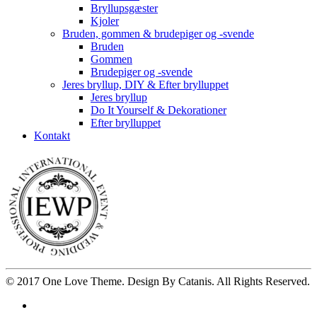
Bryllupsgæster
Kjoler
Bruden, gommen & brudepiger og -svende
Bruden
Gommen
Brudepiger og -svende
Jeres bryllup, DIY & Efter brylluppet
Jeres bryllup
Do It Yourself & Dekorationer
Efter brylluppet
Kontakt
© 2017
One Love Theme
. Design By
Catanis
. All Rights Reserved.