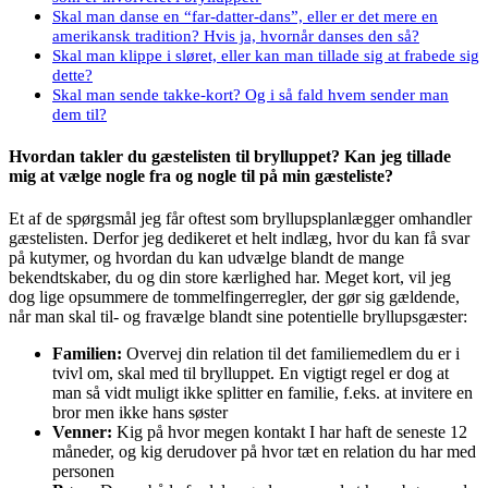
Skal man danse en “far-datter-dans”, eller er det mere en
amerikansk tradition? Hvis ja, hvornår danses den så?
Skal man klippe i sløret, eller kan man tillade sig at frabede sig
dette?
Skal man sende takke-kort? Og i så fald hvem sender man
dem til?
Hvordan takler du gæstelisten til brylluppet? Kan jeg tillade
mig at vælge nogle fra og nogle til på min gæsteliste?
Et af de spørgsmål jeg får oftest som bryllupsplanlægger omhandler
gæstelisten. Derfor jeg dedikeret et helt indlæg, hvor du kan få svar
på kutymer, og hvordan du kan udvælge blandt de mange
bekendtskaber, du og din store kærlighed har. Meget kort, vil jeg
dog lige opsummere de tommelfingerregler, der gør sig gældende,
når man skal til- og fravælge blandt sine potentielle bryllupsgæster:
Familien:
Overvej din relation til det familiemedlem du er i
tvivl om, skal med til brylluppet. En vigtigt regel er dog at
man så vidt muligt ikke splitter en familie, f.eks. at invitere en
bror men ikke hans søster
Venner:
Kig på hvor megen kontakt I har haft de seneste 12
måneder, og kig derudover på hvor tæt en relation du har med
personen