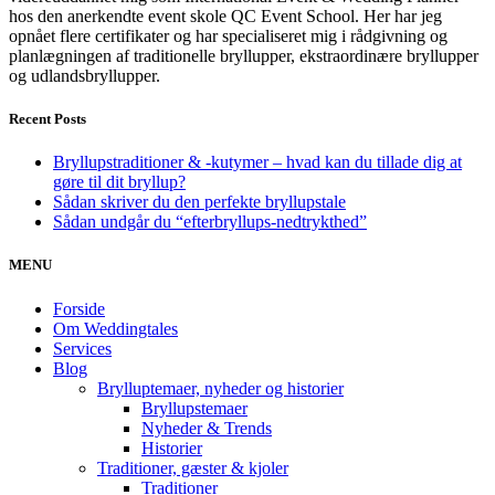
hos den anerkendte event skole QC Event School. Her har jeg
opnået flere certifikater og har specialiseret mig i rådgivning og
planlægningen af traditionelle bryllupper, ekstraordinære bryllupper
og udlandsbryllupper.
Recent Posts
Bryllupstraditioner & -kutymer – hvad kan du tillade dig at
gøre til dit bryllup?
Sådan skriver du den perfekte bryllupstale
Sådan undgår du “efterbryllups-nedtrykthed”
MENU
Forside
Om Weddingtales
Services
Blog
Brylluptemaer, nyheder og historier
Bryllupstemaer
Nyheder & Trends
Historier
Traditioner, gæster & kjoler
Traditioner