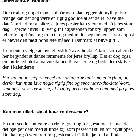
amerikanske tradition?
Der er aldrig noget man
skal
når man planlægger sit bryllup. For
mange kan det dog være en rigtig god idé at sende et ‘Save-the-
date’-kort ud for at sikre, at jeres gæster kan være med på jeres store
dag – specielt hvis I bliver gift i højsæsonen for bryllupper, som
løber fra april/maj og frem til og med midt i september – hvor august
er blevet den mest populære måned i Danmark at blive gift i.
I kan enten vælge at lave et fysisk ‘save-the-date’-kort, som allerede
her begynder at danne rammerne for jeres bryllup. Det er dog også
en mulighed blot at nævne datoen til gæsterne og bede dem skrive
den i kalenderen.
Personligt går jeg jo meget op i detaljerne omkring et bryllup, og
derfor kan man lave nogle rigtig fine og søde ‘save-the-date’-kort,
som også viser gæsterne, at I rigtig gerne vil have dem med på jeres
store dag.
Kan man tillade sig at have en dresscode?
En dresscode kan være en rigtig god ting for gæsterne at have, da
det hjælper dem med at finde tøj, som passer til stilen for brylluppet.
Det kan også være rart for gæsterne at få lidt hjælp til at finde