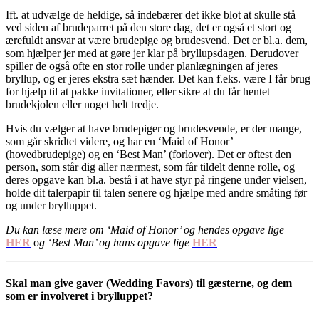
Ift. at udvælge de heldige, så indebærer det ikke blot at skulle stå
ved siden af brudeparret på den store dag, det er også et stort og
ærefuldt ansvar at være brudepige og brudesvend. Det er bl.a. dem,
som hjælper jer med at gøre jer klar på bryllupsdagen. Derudover
spiller de også ofte en stor rolle under planlægningen af jeres
bryllup, og er jeres ekstra sæt hænder. Det kan f.eks. være I får brug
for hjælp til at pakke invitationer, eller sikre at du får hentet
brudekjolen eller noget helt tredje.
Hvis du vælger at have brudepiger og brudesvende, er der mange,
som går skridtet videre, og har en ‘Maid of Honor’
(hovedbrudepige) og en ‘Best Man’ (forlover). Det er oftest den
person, som står dig aller nærmest, som får tildelt denne rolle, og
deres opgave kan bl.a. bestå i at have styr på ringene under vielsen,
holde dit talerpapir til talen senere og hjælpe med andre småting før
og under brylluppet.
Du kan læse mere om ‘Maid of Honor’ og hendes opgave lige
HER
o
g ‘Best Man’ og hans opgave lige
HER
Skal man give gaver (Wedding Favors) til gæsterne, og dem
som er involveret i brylluppet?