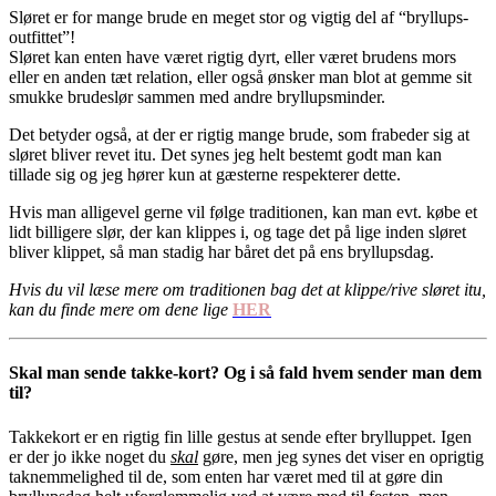
Sløret er for mange brude en meget stor og vigtig del af “bryllups-
outfittet”!
Sløret kan enten have været rigtig dyrt, eller været brudens mors
eller en anden tæt relation, eller også ønsker man blot at gemme sit
smukke brudeslør sammen med andre bryllupsminder.
Det betyder også, at der er rigtig mange brude, som frabeder sig at
sløret bliver revet itu. Det synes jeg helt bestemt godt man kan
tillade sig og jeg hører kun at gæsterne respekterer dette.
Hvis man alligevel gerne vil følge traditionen, kan man evt. købe et
lidt billigere slør, der kan klippes i, og tage det på lige inden sløret
bliver klippet, så man stadig har båret det på ens bryllupsdag.
Hvis du vil læse mere om traditionen bag det at klippe/rive sløret itu,
kan du finde mere om dene lige
HER
Skal man sende takke-kort? Og i så fald hvem sender man dem
til?
Takkekort er en rigtig fin lille gestus at sende efter brylluppet. Igen
er der jo ikke noget du
skal
gøre, men jeg synes det viser en oprigtig
taknemmelighed til de, som enten har været med til at gøre din