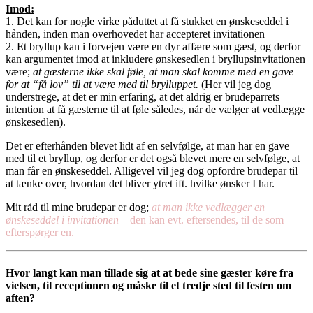
Imod:
1. Det kan for nogle virke påduttet at få stukket en ønskeseddel i
hånden, inden man overhovedet har accepteret invitationen
2. Et bryllup kan i forvejen være en dyr affære som gæst, og derfor
kan argumentet imod at inkludere ønskesedlen i bryllupsinvitationen
være;
at gæsterne ikke skal føle, at man skal komme med en gave
for at “få lov” til at være med til brylluppet.
(Her vil jeg dog
understrege, at det er min erfaring, at det aldrig er brudeparrets
intention at få gæsterne til at føle således, når de vælger at vedlægge
ønskesedlen).
Det er efterhånden blevet lidt af en selvfølge, at man har en gave
med til et bryllup, og derfor er det også blevet mere en selvfølge, at
man får en ønskeseddel. Alligevel vil jeg dog opfordre brudepar til
at tænke over, hvordan det bliver ytret ift. hvilke ønsker I har.
Mit råd til mine brudepar er dog;
at man
ikke
vedlægger en
ønskeseddel i invitationen –
den kan evt. eftersendes, til de som
efterspørger en.
Hvor langt kan man tillade sig at at bede sine gæster køre fra
vielsen, til receptionen og måske til et tredje sted til festen om
aften?