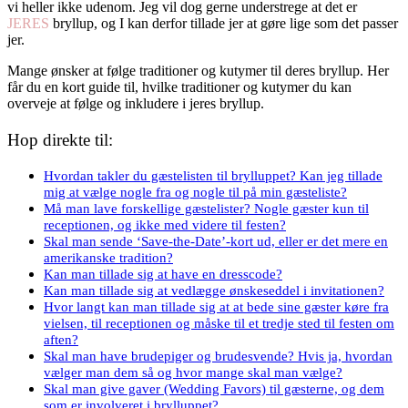
vi heller ikke udenom. Jeg vil dog gerne understrege at det er
JERES
bryllup, og I kan derfor tillade jer at gøre lige som det passer
jer.
Mange ønsker at følge traditioner og kutymer til deres bryllup. Her
får du en kort guide til, hvilke traditioner og kutymer du kan
overveje at følge og inkludere i jeres bryllup.
Hop direkte til:
Hvordan takler du gæstelisten til brylluppet? Kan jeg tillade
mig at vælge nogle fra og nogle til på min gæsteliste?
Må man lave forskellige gæstelister? Nogle gæster kun til
receptionen, og ikke med videre til festen?
Skal man sende ‘Save-the-Date’-kort ud, eller er det mere en
amerikanske tradition?
Kan man tillade sig at have en dresscode?
Kan man tillade sig at vedlægge ønskeseddel i invitationen?
Hvor langt kan man tillade sig at at bede sine gæster køre fra
vielsen, til receptionen og måske til et tredje sted til festen om
aften?
Skal man have brudepiger og brudesvende? Hvis ja, hvordan
vælger man dem så og hvor mange skal man vælge?
Skal man give gaver (Wedding Favors) til gæsterne, og dem
som er involveret i brylluppet?