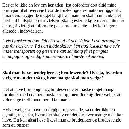
Der er jo ikke en lov om længden, jeg opfordrer dog altid mine
brudepar til at overveje hvor de forskellige destinationer ligge rift.
hinanden. Ligger de meget langt fra hinanden skal man tænke det
med ind i tidsplanen for vielsen. Skal gæsterne køre over en time er
det også vigtigt at informere gæsterne om dette – det kan I gøre
allerede i indbydelsen.
Hvis I ønsker at gøre lidt ekstra ud af det, så kan I evt. arrangere
bus for gæsterne. På den måde skaber i en god feststemning selv
under transporten og gæsterne kan samtidig få et par glas
champagne og stadig komme videre til næste lokationer.
Skal man have brudepiger og brudesvende? Hvis ja, hvordan
vælger man dem så og hvor mange skal man vælge?
Det at have brudepiger og brudesvende er måske noget mange
forbinder med et amerikansk bryllup, men flere og flere vælger at
videretage traditionen her i Danmark.
Hvis I vælger at have brudepiger og -svende, så er der ikke en
egentlig regel for, hvem der skal være det, og hvor mange man kan
have. Du kan altså have ligeså mange brudepiger og brudesvende,
som du ønsker.