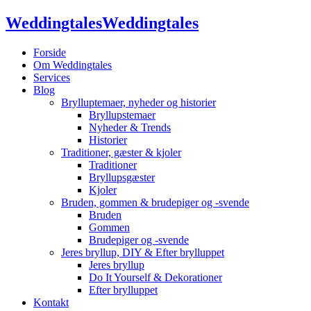
Weddingtales
Weddingtales
Forside
Om Weddingtales
Services
Blog
Brylluptemaer, nyheder og historier
Bryllupstemaer
Nyheder & Trends
Historier
Traditioner, gæster & kjoler
Traditioner
Bryllupsgæster
Kjoler
Bruden, gommen & brudepiger og -svende
Bruden
Gommen
Brudepiger og -svende
Jeres bryllup, DIY & Efter brylluppet
Jeres bryllup
Do It Yourself & Dekorationer
Efter brylluppet
Kontakt