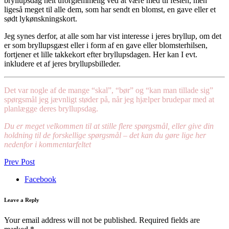
bryllupsdag helt uforglemmelig ved at være med til festen, men
ligeså meget til alle dem, som har sendt en blomst, en gave eller et
sødt lykønskningskort.
Jeg synes derfor, at alle som har vist interesse i jeres bryllup, om det
er som bryllupsgæst eller i form af en gave eller blomsterhilsen,
fortjener et lille takkekort efter bryllupsdagen. Her kan I evt.
inkludere et af jeres bryllupsbilleder.
Det var nogle af de mange “skal”, “bør” og “kan man tillade sig”
spørgsmål jeg jævnligt støder på, når jeg hjælper brudepar med at
planlægge deres bryllupsdag.
Du er meget velkommen til at stille flere spørgsmål, eller give din
holdning til de forskellige spørgsmål – det kan du gøre lige her
nedenfor i kommentarfeltet
Prev Post
Facebook
Leave a Reply
Your email address will not be published.
Required fields are