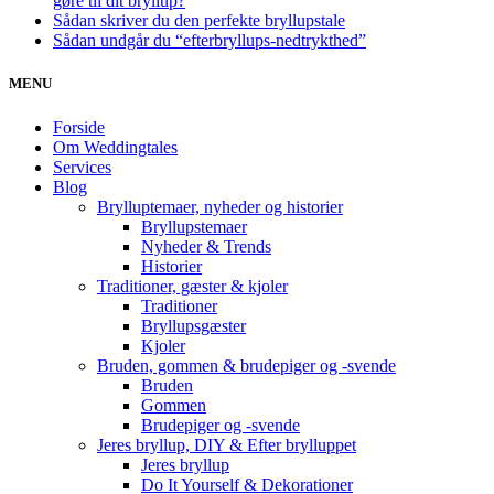
gøre til dit bryllup?
Sådan skriver du den perfekte bryllupstale
Sådan undgår du “efterbryllups-nedtrykthed”
MENU
Forside
Om Weddingtales
Services
Blog
Brylluptemaer, nyheder og historier
Bryllupstemaer
Nyheder & Trends
Historier
Traditioner, gæster & kjoler
Traditioner
Bryllupsgæster
Kjoler
Bruden, gommen & brudepiger og -svende
Bruden
Gommen
Brudepiger og -svende
Jeres bryllup, DIY & Efter brylluppet
Jeres bryllup
Do It Yourself & Dekorationer