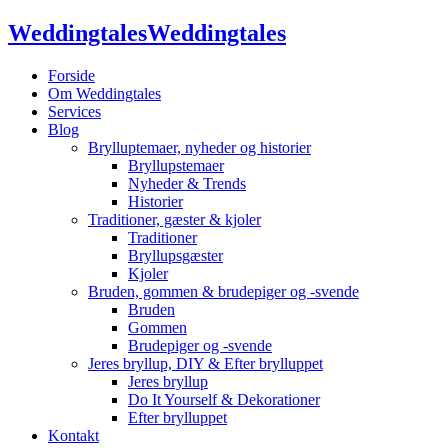
Weddingtales
Weddingtales
Forside
Om Weddingtales
Services
Blog
Brylluptemaer, nyheder og historier
Bryllupstemaer
Nyheder & Trends
Historier
Traditioner, gæster & kjoler
Traditioner
Bryllupsgæster
Kjoler
Bruden, gommen & brudepiger og -svende
Bruden
Gommen
Brudepiger og -svende
Jeres bryllup, DIY & Efter brylluppet
Jeres bryllup
Do It Yourself & Dekorationer
Efter brylluppet
Kontakt