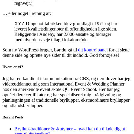
regnvejr.)
… eller noget i retning af:
XYZ Dingenot fabrikken blev grundlagt i 1971 og har
leveret kvalitetsdingenoter til offentligheden lige siden.
Beliggende i Andeby, har 2.000 ansatte og bidrager
med alverdens seje tiltag i lokalområdet.
Som ny WordPress bruger, bør du gå til
dit kontrolpanel
for at slette
denne side og oprette nye sider til dit indhold. God fornøjelse!
Hvem er vi?
Jeg har en kandidat i kommunikation fra CBS, og derudover har jeg
videreuddannet mig som International Event & Wedding Planner
hos den anerkendte event skole QC Event School. Her har jeg
opnået flere certifikater og har specialiseret mig i rådgivning og
planlægningen af traditionelle bryllupper, ekstraordinære bryllupper
og udlandsbryllupper.
Recent Posts
Bryllupstraditioner & -kutymer – hvad kan du tillade dig at