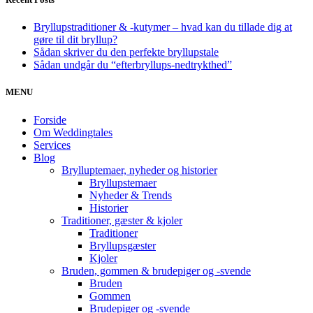
Bryllupstraditioner & -kutymer – hvad kan du tillade dig at
gøre til dit bryllup?
Sådan skriver du den perfekte bryllupstale
Sådan undgår du “efterbryllups-nedtrykthed”
MENU
Forside
Om Weddingtales
Services
Blog
Brylluptemaer, nyheder og historier
Bryllupstemaer
Nyheder & Trends
Historier
Traditioner, gæster & kjoler
Traditioner
Bryllupsgæster
Kjoler
Bruden, gommen & brudepiger og -svende
Bruden
Gommen
Brudepiger og -svende