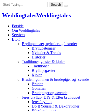
Weddingtales
Weddingtales
Forside
Om Weddingtales
Services
Blog
Brylluptemaer, nyheder og historier
Bryllupstemaer
Nyheder & Trends
Historier
Traditioner, gæster & kjoler
Traditioner
Bryllupsgæster
Kjoler
Bruden, gommen & brudepiger og -svende
Bruden
Gommen
Brudepiger og -svende
Jeres bryllup, DIY & Efter brylluppet
Jeres bryllup
Do It Yourself & Dekorationer
Efter brylluppet