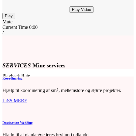
Play Video
Play
Mute
Current Time
0:00
/
Duration Time
0:00
Loaded
: 0%
Progress
: 0%
Stream Type
LIVE
Remaining Time
-0:00
SERVICES
Mine services
Playback Rate
Koordinering
1
Hjælp til koordinering af små, mellemstore og større projekter.
Chapters
LÆS MERE
Chapters
subtitles off
, selected
Subtitles
Destination Wedding
captions settings
, opens captions settings
Hjælp til at planlægge jeres bryllup i udlandet