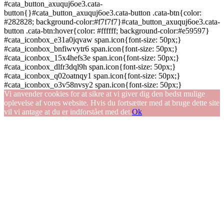
#cata_button_axuquj6oe3.cata-
button{}#cata_button_axuquj6oe3.cata-button .cata-btn{color:
#282828; background-color:#f7f7f7}#cata_button_axuquj6oe3.cata-
button .cata-btn:hover{color: #ffffff; background-color:#e59597}
#cata_iconbox_e31a0jqvaw span.icon{font-size: 50px;}
#cata_iconbox_bnfiwvytr6 span.icon{font-size: 50px;}
#cata_iconbox_15x4hefs3e span.icon{font-size: 50px;}
#cata_iconbox_dlfr3dql9h span.icon{font-size: 50px;}
#cata_iconbox_q02oatnqy1 span.icon{font-size: 50px;}
#cata_iconbox_o3v58nvsy2 span.icon{font-size: 50px;}
Vi anvender cookies for at sikre at vi giver dig den bedst mulige
oplevelse af vores website. Hvis du fortsætter med at bruge dette site
vil vi antage at du er indforstået med det.
Ok