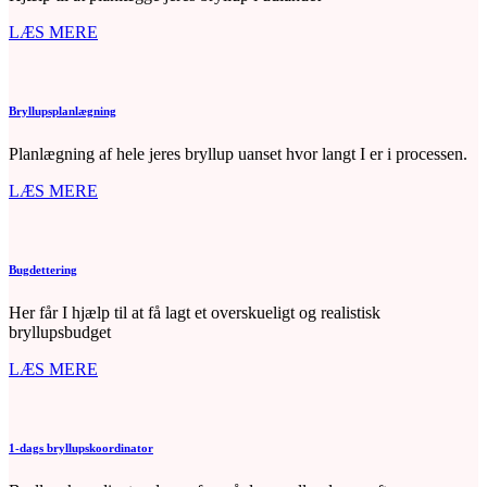
dialog
captions off
, selected
LÆS MERE
Captions
Fullscreen
Bryllupsplanlægning
This is a modal window.
Planlægning af hele jeres bryllup uanset hvor langt I er i processen.
No compatible source was found for this
media.
LÆS MERE
Foreground
Background
Window
Font Size
Bugdettering
Text Edge Style
Font Family
Her får I hjælp til at få lagt et overskueligt og realistisk
Done
Defaults
bryllupsbudget
LÆS MERE
1-dags bryllupskoordinator