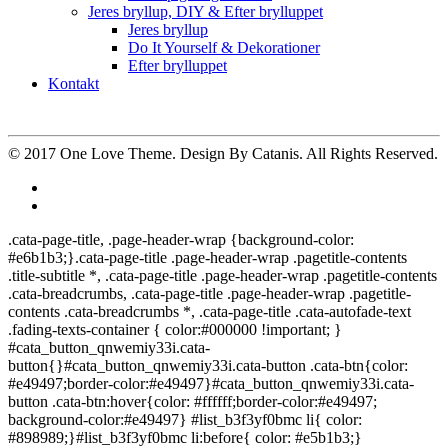
Jeres bryllup, DIY & Efter brylluppet
Jeres bryllup
Do It Yourself & Dekorationer
Efter brylluppet
Kontakt
© 2017
One Love Theme
. Design By
Catanis
. All Rights Reserved.
.cata-page-title, .page-header-wrap {background-color:
#e6b1b3;}.cata-page-title .page-header-wrap .pagetitle-contents
.title-subtitle *, .cata-page-title .page-header-wrap .pagetitle-contents
.cata-breadcrumbs, .cata-page-title .page-header-wrap .pagetitle-
contents .cata-breadcrumbs *, .cata-page-title .cata-autofade-text
.fading-texts-container { color:#000000 !important; }
#cata_button_qnwemiy33i.cata-
button{}#cata_button_qnwemiy33i.cata-button .cata-btn{color:
#e49497;border-color:#e49497}#cata_button_qnwemiy33i.cata-
button .cata-btn:hover{color: #ffffff;border-color:#e49497;
background-color:#e49497} #list_b3f3yf0bmc li{ color:
#898989;}#list_b3f3yf0bmc li:before{ color: #e5b1b3;}