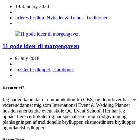
19. January 2020
In
Jeres bryllup
,
Nyheder & Trends
,
Traditioner
11 gode ideer til morgengaven
9. July 2018
In
Efter brylluppet
,
Traditioner
Hvem er vi?
Jeg har en kandidat i kommunikation fra CBS, og derudover har jeg
videreuddannet mig som International Event & Wedding Planner
hos den anerkendte event skole QC Event School. Her har jeg
opnået flere certifikater og har specialiseret mig i rådgivning og
planlægningen af traditionelle bryllupper, ekstraordinære bryllupper
og udlandsbryllupper.
Recent Posts