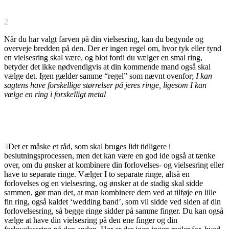
2
Når du har valgt farven på din vielsesring, kan du begynde og
overveje bredden på den. Der er ingen regel om, hvor tyk eller tynd
en vielsesring skal være, og blot fordi du vælger en smal ring,
betyder det ikke nødvendigvis at din kommende mand også skal
vælge det. Igen gælder samme “regel” som nævnt ovenfor;
I kan
sagtens have forskellige størrelser på jeres ringe, ligesom I kan
vælge en ring i forskelligt metal
3
Det er måske et råd, som skal bruges lidt tidligere i
beslutningsprocessen, men det kan være en god ide også at tænke
over, om du ønsker at kombinere din forlovelses- og vielsesring eller
have to separate ringe. Vælger I to separate ringe, altså en
forlovelses og en vielsesring, og ønsker at de stadig skal sidde
sammen, gør man det, at man kombinere dem ved at tilføje en lille
fin ring, også kaldet ‘wedding band’, som vil sidde ved siden af din
forlovelsesring, så begge ringe sidder på samme finger. Du kan også
vælge at have din vielsesring på den ene finger og din