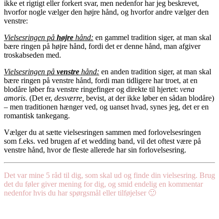
ikke et rigtigt eller forkert svar, men nedenfor har jeg beskrevet,
hvorfor nogle vælger den højre hånd, og hvorfor andre vælger den
venstre:
Vielsesringen på
højre
hånd:
en gammel tradition siger, at man skal
bære ringen på højre hånd, fordi det er denne hånd, man afgiver
troskabseden med.
Vielsesringen på
venstre
hånd:
en anden tradition siger, at man skal
bære ringen på venstre hånd, fordi man tidligere har troet, at en
blodåre løber fra venstre ringefinger og direkte til hjertet:
vena
amoris
. (Det er,
desværre,
bevist, at der ikke løber en sådan blodåre)
– men traditionen hænger ved, og uanset hvad, synes jeg, det er en
romantisk tankegang.
Vælger du at sætte vielsesringen sammen med forlovelsesringen
som f.eks. ved brugen af et wedding band, vil det oftest være på
venstre hånd, hvor de fleste allerede har sin forlovelsesring.
Det var mine 5 råd til dig, som skal ud og finde din vielsesring. Brug
det du føler giver mening for dig, og smid endelig en kommentar
nedenfor hvis du har spørgsmål eller tilføjelser 🙂