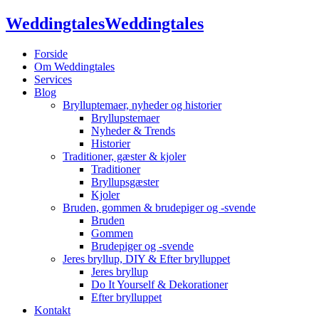
Weddingtales
Weddingtales
Forside
Om Weddingtales
Services
Blog
Brylluptemaer, nyheder og historier
Bryllupstemaer
Nyheder & Trends
Historier
Traditioner, gæster & kjoler
Traditioner
Bryllupsgæster
Kjoler
Bruden, gommen & brudepiger og -svende
Bruden
Gommen
Brudepiger og -svende
Jeres bryllup, DIY & Efter brylluppet
Jeres bryllup
Do It Yourself & Dekorationer
Efter brylluppet
Kontakt