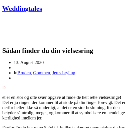
Weddingtales
Sådan finder du din vielsesring
13. August 2020
In
Bruden
,
Gommen
,
Jeres bryllup
D
et er en stor og ofte svær opgave at finde de helt rette vielsesringe!
Det er jo ringen der kommer til at sidde på din finger forevigt. Det er
derfor heller ikke så underligt, at det er en stor beslutning, for den
betyder så utroligt meget, og kommer til at symbolisere en uendelige
kærlighed imellem jer.
Derfor får du her mine 5 råd til, hvilke tanker og overvejelser du kan