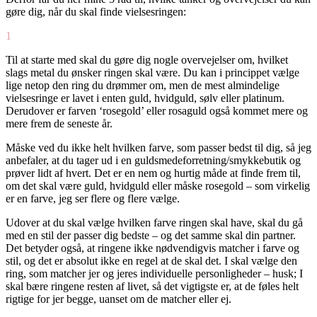
gøre dig, når du skal finde vielsesringen:
1
Til at starte med skal du gøre dig nogle overvejelser om, hvilket
slags metal du ønsker ringen skal være. Du kan i princippet vælge
lige netop den ring du drømmer om, men de mest almindelige
vielsesringe er lavet i enten guld, hvidguld, sølv eller platinum.
Derudover er farven ‘rosegold’ eller rosaguld også kommet mere og
mere frem de seneste år.
Måske ved du ikke helt hvilken farve, som passer bedst til dig, så jeg
anbefaler, at du tager ud i en guldsmedeforretning/smykkebutik og
prøver lidt af hvert. Det er en nem og hurtig måde at finde frem til,
om det skal være guld, hvidguld eller måske rosegold – som virkelig
er en farve, jeg ser flere og flere vælge.
Udover at du skal vælge hvilken farve ringen skal have, skal du gå
med en stil der passer dig bedste – og det samme skal din partner.
Det betyder også, at ringene ikke nødvendigvis matcher i farve og
stil, og det er absolut ikke en regel at de skal det. I skal vælge den
ring, som matcher jer og jeres individuelle personligheder – husk; I
skal bære ringene resten af livet, så det vigtigste er, at de føles helt
rigtige for jer begge, uanset om de matcher eller ej.