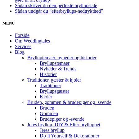
Sådan skriver du den perfekte bryllupstale
Sådan undgår du “efterbryllups-nedtrykthed”
MENU
Forside
Om Weddingtales
Services
Blog
Brylluptemaer, nyheder og historier
Bryllupstemaer
Nyheder & Trends
Historier
Traditioner, gæster & kjoler
Traditioner
Bryllupsgæster
Kjoler
Bruden, gommen & brudepiger og -svende
Bruden
Gommen
Brudepiger og -svende
Jeres bryllup, DIY & Efter brylluppet
Jeres bryllup
Do It Yourself & Dekorationer