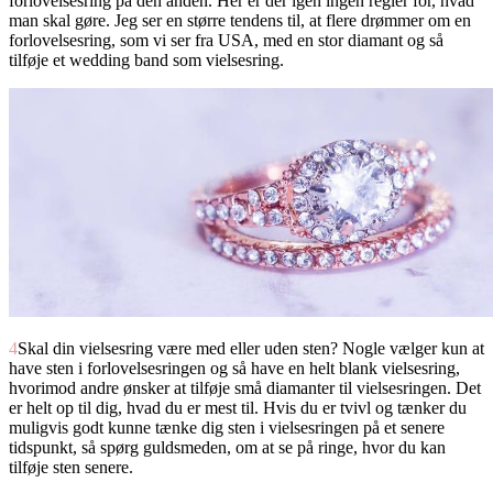
forlovelsesring på den anden. Her er der igen ingen regler for, hvad
man skal gøre. Jeg ser en større tendens til, at flere drømmer om en
forlovelsesring, som vi ser fra USA, med en stor diamant og så
tilføje et wedding band som vielsesring.
4
Skal din vielsesring være med eller uden sten? Nogle vælger kun at
have sten i forlovelsesringen og så have en helt blank vielsesring,
hvorimod andre ønsker at tilføje små diamanter til vielsesringen. Det
er helt op til dig, hvad du er mest til. Hvis du er tvivl og tænker du
muligvis godt kunne tænke dig sten i vielsesringen på et senere
tidspunkt, så spørg guldsmeden, om at se på ringe, hvor du kan
tilføje sten senere.