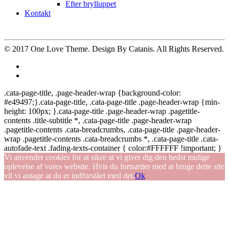
Efter brylluppet
Kontakt
© 2017
One Love Theme
. Design By
Catanis
. All Rights Reserved.
.cata-page-title, .page-header-wrap {background-color:
#e49497;}.cata-page-title, .cata-page-title .page-header-wrap {min-
height: 100px; }.cata-page-title .page-header-wrap .pagetitle-
contents .title-subtitle *, .cata-page-title .page-header-wrap
.pagetitle-contents .cata-breadcrumbs, .cata-page-title .page-header-
wrap .pagetitle-contents .cata-breadcrumbs *, .cata-page-title .cata-
autofade-text .fading-texts-container { color:#FFFFFF !important; }
Vi anvender cookies for at sikre at vi giver dig den bedst mulige
oplevelse af vores website. Hvis du fortsætter med at bruge dette site
vil vi antage at du er indforstået med det.
Ok